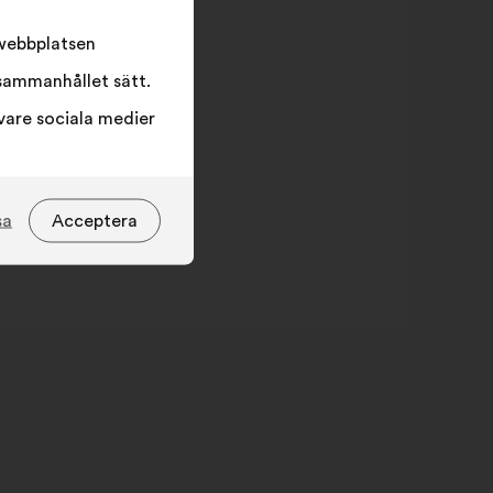
 webbplatsen
sammanhållet sätt.
vare sociala medier
sa
Acceptera