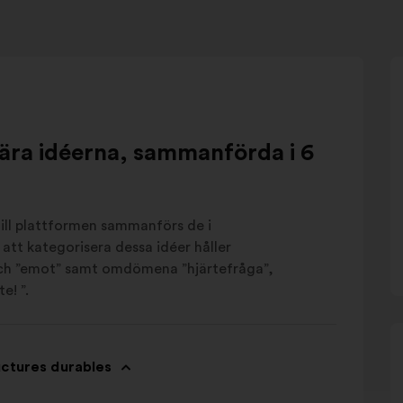
ära idéerna, sammanförda i 6
ll plattformen sammanförs de i
att kategorisera dessa idéer håller
 och ”emot” samt omdömena ”hjärtefråga”,
e! ”.
uctures durables