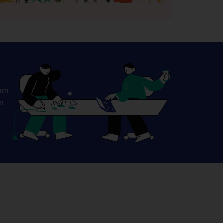
ram
on