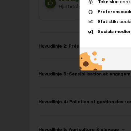
Tekniska:
cooki
Hjärtefråga
23%
Realistiskt
28
Preferenscook
Statistik:
cooki
Sociala medier
Huvudlinje 2: Préservation et restaurat
Huvudlinje 3: Sensibilisation et engage
Huvudlinje 4: Pollution et gestion des r
Huvudlinje 5: Agriculture & élevage