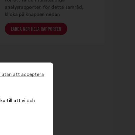
För att få den fullständiga
analysrapporten för detta samråd,
klicka på knappen nedan
LADDA NER HELA RAPPORTEN
t utan att acceptera
a till att vi och