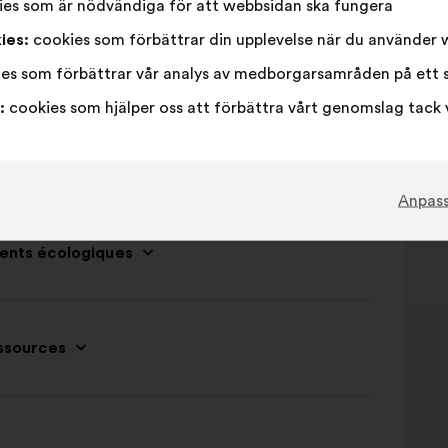
es som är nödvändiga för att webbsidan ska fungera
%
ies:
cookies som förbättrar din upplevelse när du använder
es som förbättrar vår analys av medborgarsamråden på ett 
:
cookies som hjälper oss att förbättra vårt genomslag tack 
ion des écosystèmes naturels
Anpas
ments écologiques
essources