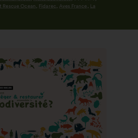
Skriv
t Rescue Ocean
,
Fidarec
,
Aves France
,
La
den
i
sökfältet
och
validera
genom
att
klicka
på
knappen
”Sök”