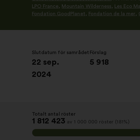
LPO France
,
Mountain Wilderness
,
Les Eco M
Fondation GoodPlanet
,
Fondation de la mer
,
Slutdatum för samrådet
:
Förslag
:
22 sep.
5 918
2024
Totalt antal röster
:
1 812 423
av 1 000 000 röster (181%)