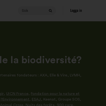
Sök
Din
Logga in
Sök
förfrågan
måste
innehålla
mellan
3
och
140
tecken
 la biodiversité?
för
att
du
artenaires fondateurs : AXA
,
Elle & Vire
,
LVMH,
ska
kunna
göra
gir
,
UICN France
,
Fondation pour la nature et
en
 l'Environnement
,
ESAJ
,
Keenat
,
Groupe SOS
,
sökning.
Animal Cross
,
Nuits des forêts
,
900 care
,