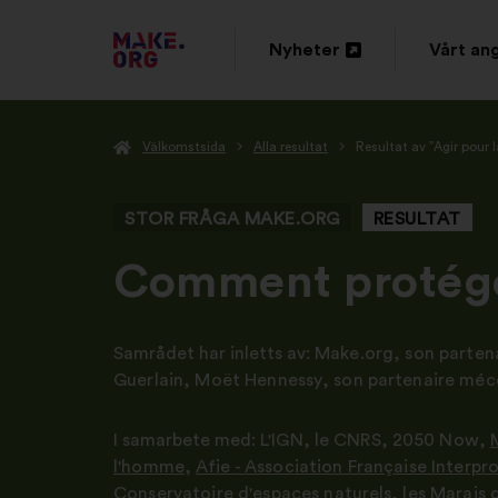
GÅ
Nyheter
Vårt an
Öppna
Öppna
TILL
i
i
FÖRSTASIDAN
Välkomstsida
Alla resultat
Resultat av ”Agir pour l
en
en
FÖR
ny
ny
MAKE.ORG
STOR FRÅGA MAKE.ORG
RESULTAT
flik
flik
-
Comment protéger
Samrådet har inletts av:
Make.org, son partenai
Guerlain, Moët Hennessy
,
son partenaire méc
I samarbete med:
L'IGN
,
le CNRS
,
2050 Now
,
l'homme
,
Afie - Association Française Interpr
Conservatoire d'espaces naturels
,
les Marais 