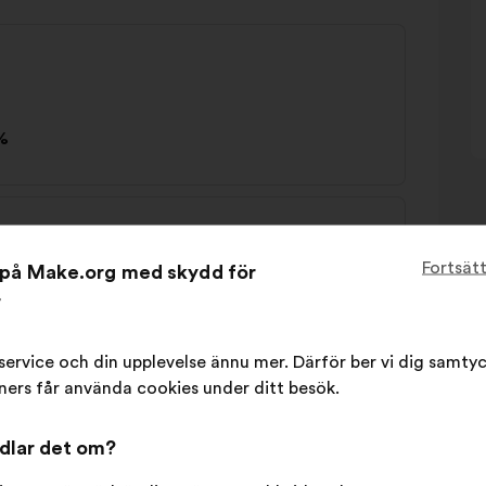
%
le et respectueuse de la biodiversité dans les
Fortsät
t på Make.org med skydd för
r
%
r service och din upplevelse ännu mer. Därför ber vi dig samtyck
ers får använda cookies under ditt besök.
pour la faune
ndlar det om?