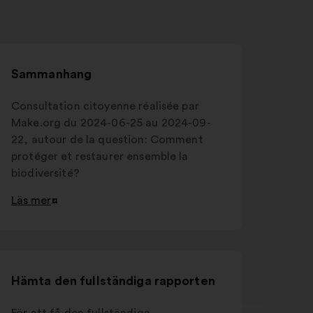
Sammanhang
Consultation citoyenne réalisée par
Make.org du 2024-06-25 au 2024-09-
22, autour de la question: Comment
protéger et restaurer ensemble la
biodiversité?
Läs mer
Öppna
i
en
ny
flik
Hämta den fullständiga rapporten