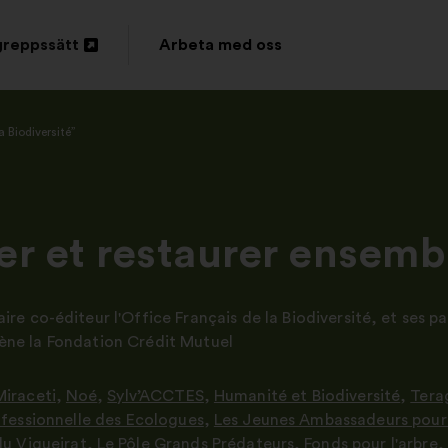
greppssätt
Arbeta med oss
a Biodiversité”
 et restaurer ensemble
re co-éditeur l'Office Français de la Biodiversité
,
et ses p
ène la Fondation Crédit Mutuel
Miraceti
,
Noé
,
Sylv’ACCTES
,
Humanité et Biodiversité
,
Tera
ofessionnelle des Ecologues
,
Les Jeunes Ambassadeurs pour
du Vigueirat
,
Le Pôle Grands Prédateurs
,
Fonds pour l'arbre
,