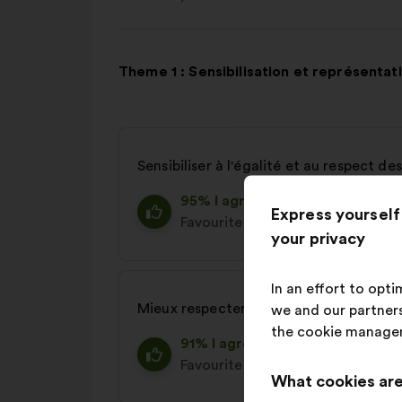
Theme 1 : Sensibilisation et représentat
Sensibiliser à l'égalité et au respect 
95% I agree
Express yourself
Favourite
34%
Realistic
27%
your privacy
In an effort to opt
Mieux respecter la liberté de choix de
we and our partners
the cookie manage
91% I agree
Favourite
31%
Realistic
26%
What cookies are