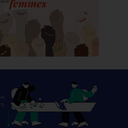
ave
rg