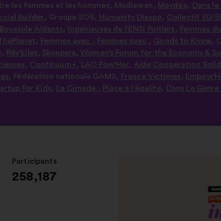
ntre les femmes et les hommes
,
Mediawan
,
Maydée
,
Dans le
ocial Builder
,
Groupe SOS
,
Humanity Diaspo
,
Collectif 50/5
Boussole Aidants
,
Ingénieuses de l'ENSI Poitiers
,
Femmes du
hePlanet
,
Femmes avec
,
Femmes avec
,
Goods to Know
,
v
,
Rêv'Elles
,
Skeepers
,
Women’s Forum for the Economy & So
cieuses
,
Continuum+
,
LAO Pow'Her
,
Aide Coopération Solid
ces
,
Fédération nationale GAMS
,
France Victimes
,
Empow'He
artup For Kids
,
La Cimade
,
Place à l'égalité
,
Dans Le Genre
Participants
:
258,187