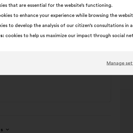
es that are essential for the website’s functioning.
okies to enhance your experience while browsing the websit
emmes dans l’histoire, la culture et les sciences
ies to develop the analysis of our citizen’s consultations in
s:
cookies to help us maximize our impact through social ne
Manage set
ions et inciter les femmes à investir certains
es