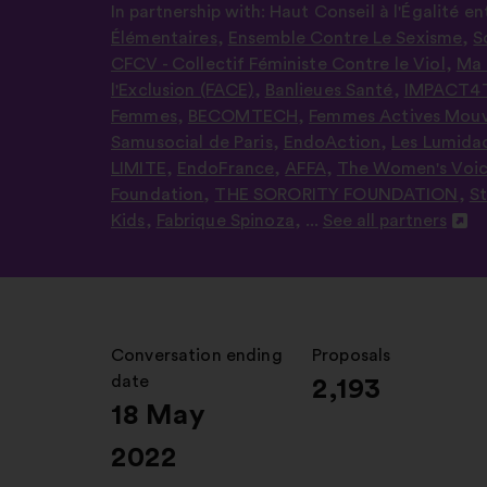
In partnership with:
Haut Conseil à l'Égalité e
Élémentaires
,
Ensemble Contre Le Sexisme
,
S
CFCV - Collectif Féministe Contre le Viol
,
Ma 
l'Exclusion (FACE)
,
Banlieues Santé
,
IMPACT4T
Femmes
,
BECOMTECH
,
Femmes Actives Mou
Samusocial de Paris
,
EndoAction
,
Les Lumida
LIMITE
,
EndoFrance
,
AFFA
,
The Women's Voi
Foundation
,
THE SORORITY FOUNDATION
,
St
Kids
,
Fabrique Spinoza
, ...
See all partners
Open
in
a
new
window
Conversation ending
:
Proposals
:
date
2,193
18 May
2022