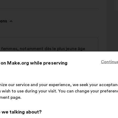
ions
des femmes, notamment dès le plus jeune âge
Continue
 on Make.org while preserving
imize our service and your experience, we seek your acceptan
s femmes
 wish to use during your visit. You can change your preferen
ment page.
 we talking about?