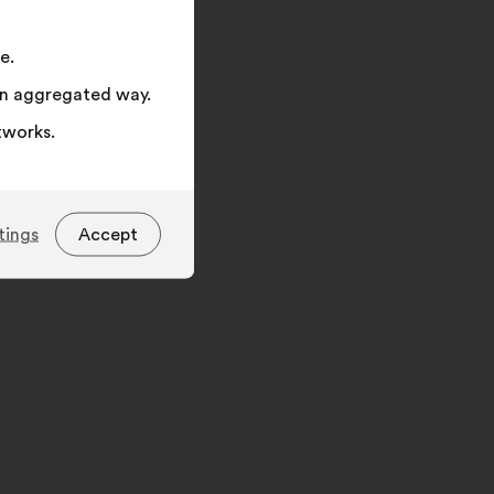
e.
 an aggregated way.
tworks.
tings
Accept