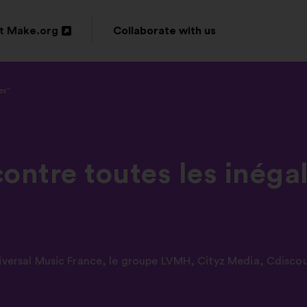
t Make.org
Collaborate with us
n
es"
ow
ntre toutes les inégal
iversal Music France
,
le groupe LVMH
,
Cityz Media
,
Cdisco