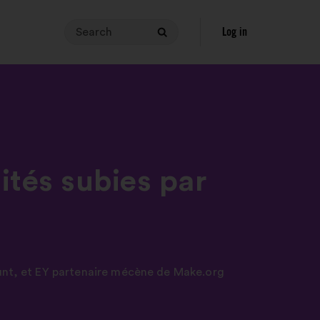
Search
Your
Log in
Search
search
query
must
contain
between
3
and
140
ités subies par
characters.
Enter
it
in
the
unt
,
et EY partenaire mécène de Make.org
field,
then
click