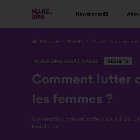
GO
Newsroom
Abou
Open
Ope
TO
in
in
THE
Homepage
All results
Results of "Inégalités Femm
a
a
MAKE.ORG
new
new
WEBSITE
MAKE.ORG GREAT CAUSE
RESULTS
window
wind
-
Comment lutter co
les femmes ?
Conversation initiated by:
Rothschild & Co
,
Un
Foundation