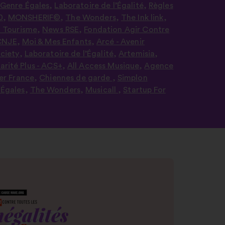
on
 Genre Égales
,
Laboratoire de l’Égalité
,
Règles
"Search"
0
,
MONSHERIF©
,
The Wonders
,
The Ink link
,
 Tourisme
,
News RSE
,
Fondation Agir Contre
CNJE
,
Moi & Mes Enfants
,
Arcé - Avenir
ciety
,
Laboratoire de l’Égalité
,
Artemisia
,
arité Plus - ACS+
,
All Access Musique
,
Agence
r France
,
Chiennes de garde
,
Simplon
 Égales
,
The Wonders
,
Musicall
,
Startup For