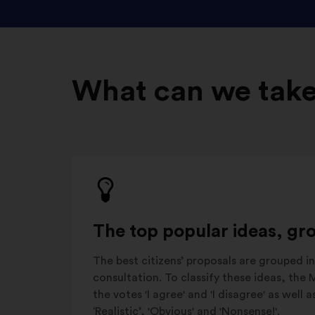
What can we take
The top popular ideas, gr
The best citizens’ proposals are grouped in
consultation. To classify these ideas, the
the votes 'I agree' and 'I disagree' as well 
‘Realistic’, 'Obvious' and 'Nonsense!'.