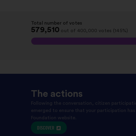
Total number of votes
:
579,510
out of 400,000 votes (145%)
The actions
Following the conversation, citizen participat
emerged to ensure that your participation has 
Foundation website.
DISCOVER