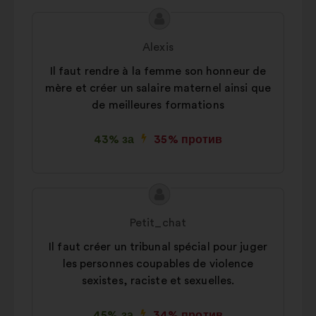
Съдържание
Предложение
на
от:
Alexis
предложението:
Il faut rendre à la femme son honneur de
mère et créer un salaire maternel ainsi que
de meilleures formations
43% за
35% против
Съдържание
Предложение
на
от:
Petit_chat
предложението:
Il faut créer un tribunal spécial pour juger
les personnes coupables de violence
sexistes, raciste et sexuelles.
45% за
34% против