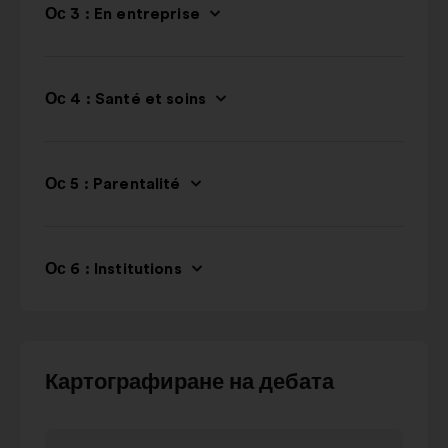
Ос 3 : En entreprise
Ос 4 : Santé et soins
Ос 5 : Parentalité
Ос 6 : Institutions
Използвайте
Картографиране на дебата
бутоните
за
Позиция