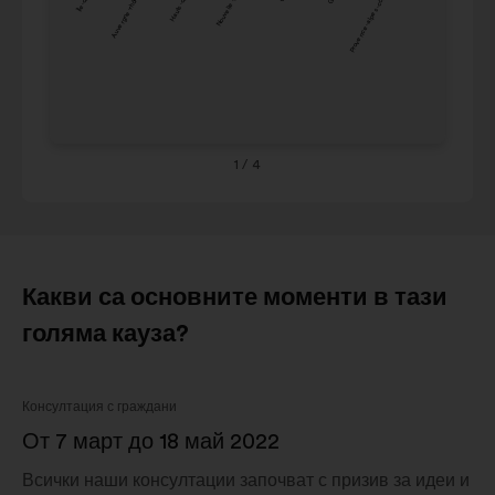
Auvergne-rhône-alpes
Nouvelle-aquitaine
Provence-alpes-côte d'azur
Nouvelle-
Ce
по-
8%
9%
aquitaine
de 
долу.
Occitanie
8%
9%
Ou
Grand est
8%
8%
Co
Provence-
alpes-
1
/ 4
7%
8%
côte
d'azur
Какви са основните моменти в тази
голяма кауза?
Консултация с граждани
От 7 март до 18 май 2022
Всички наши консултации започват с призив за идеи и