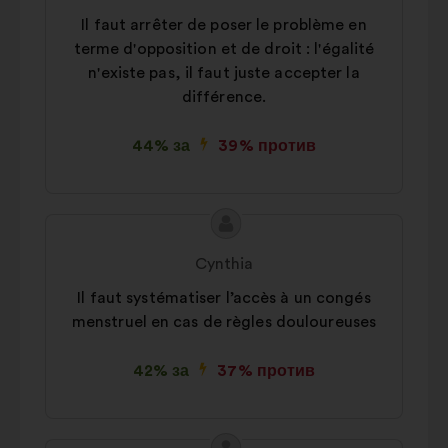
предложението:
Il faut arrêter de poser le problème en
terme d'opposition et de droit : l'égalité
n'existe pas, il faut juste accepter la
différence.
44% за
39% против
Съдържание
Предложение
на
от:
Cynthia
предложението:
Il faut systématiser l’accès à un congés
menstruel en cas de règles douloureuses
42% за
37% против