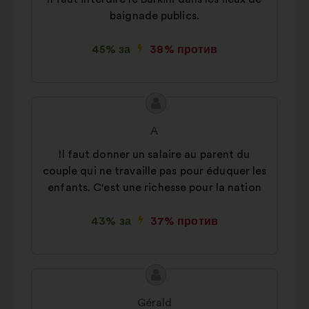
Преференции:
бисквитки за
baignade publics.
подобряване на вашето
преживяване при сърфиране в
45% за
38% против
сайта.
Статистики:
бисквитки за
обогатяване на анализа на нашите
Съдържание
Предложение
консултации с граждани по
на
от:
A
обобщен начин.
предложението:
Il faut donner un salaire au parent du
Социални мрежи:
бисквитки,
couple qui ne travaille pas pour éduquer les
които ни помагат да увеличим
enfants. C'est une richesse pour la nation
въздействието си чрез социалните
мрежи.
43% за
37% против
Съдържание
Предложение
на
от:
Gérald