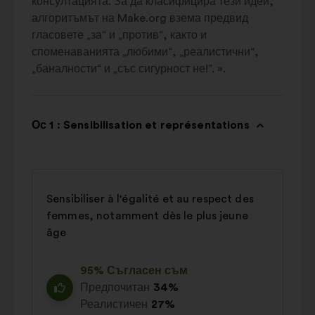
консултацията. За да класифицира тези идеи,
алгоритъмът на Make.org взема предвид
гласовете „за“ и „против“, както и
споменаванията „любими“, „реалистични“,
„баналности“ и „със сигурност не!”. ».
Ос 1 : Sensibilisation et représentations
Sensibiliser à l'égalité et au respect des
femmes, notamment dès le plus jeune
âge
95% Съгласен съм
Предпочитан
34%
Реалистичен
27%