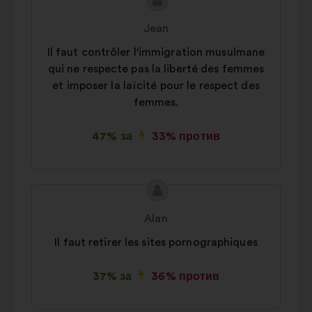
Съдържание
Предложение
на
от:
Jean
предложението:
Il faut contrôler l'immigration musulmane
qui ne respecte pas la liberté des femmes
et imposer la laïcité pour le respect des
femmes.
47% за
33% против
Съдържание
Предложение
на
от:
Alan
предложението:
Il faut retirer les sites pornographiques
37% за
36% против