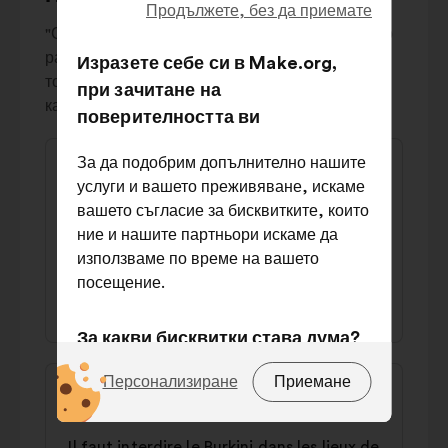
Продължете, без да приемате
"Спорните" предложения показват значително
разделение в обществото: като цяло има
Изразете себе си в Make.org,
толкова подкрепа за тях, колкото и за
при зачитане на
категоричното им отхвърляне.
поверителността ви
Съдържание
Предложение
За да подобрим допълнително нашите
на
от:
услуги и вашето преживяване, искаме
Mireille
предложението:
вашето съгласие за бисквитките, които
Il faut verser un salaire aux femmes au
ние и нашите партньори искаме да
foyer
използваме по време на вашето
посещение.
44% за
36% против
За какви бисквитки става дума?
Съдържание
Предложение
Техники:
бисквитки, които са от
Персонализиране
Приемане
на
от:
съществено значение за
Nathalie
предложението:
функционирането на сайта.
Il faut interdire le Burkini dans les lieux de