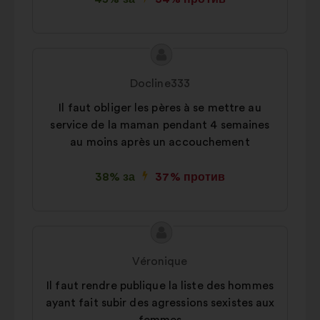
Съдържание
Предложение
на
от:
Docline333
предложението:
Il faut obliger les pères à se mettre au
service de la maman pendant 4 semaines
au moins après un accouchement
38% за
37% против
Съдържание
Предложение
на
от:
Véronique
предложението:
Il faut rendre publique la liste des hommes
ayant fait subir des agressions sexistes aux