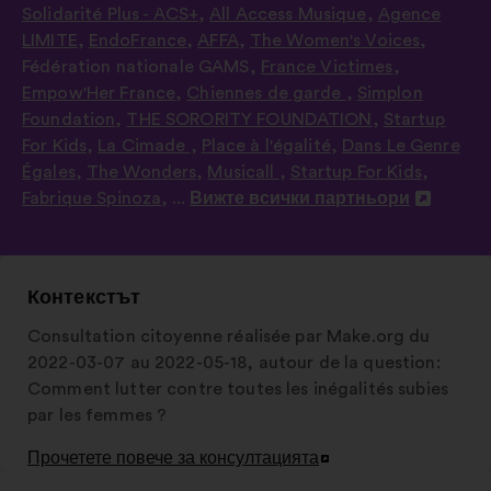
Solidarité Plus - ACS+
,
All Access Musique
,
Agence
LIMITE
,
EndoFrance
,
AFFA
,
The Women's Voices
,
Fédération nationale GAMS
,
France Victimes
,
Empow'Her France
,
Chiennes de garde
,
Simplon
Foundation
,
THE SORORITY FOUNDATION
,
Startup
For Kids
,
La Cimade
,
Place à l'égalité
,
Dans Le Genre
Égales
,
The Wonders
,
Musicall
,
Startup For Kids
,
Fabrique Spinoza
, ...
Вижте всички партньори
Отваряне
в
нов
раздел
Контекстът
Consultation citoyenne réalisée par Make.org du
2022-03-07 au 2022-05-18, autour de la question:
Comment lutter contre toutes les inégalités subies
par les femmes ?
Прочетете повече за консултацията
Отваряне