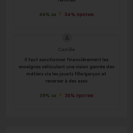
femmes
46% за
34% против
Съдържание
Предложение
на
от:
Camille
предложението:
Il faut sanctionner financièrement les
enseignes véhiculant une vision genrée des
métiers via les jouets fille/garçon et
reverser à des asso
39% за
35% против