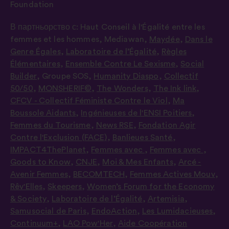
Foundation
В партньорство с:
Haut Conseil à l'Égalité entre les
femmes et les hommes
,
Mediawan
,
Maydée
,
Dans le
Genre Égales
,
Laboratoire de l’Égalité
,
Règles
Élémentaires
,
Ensemble Contre Le Sexisme
,
Social
Builder
,
Groupe SOS
,
Humanity Diaspo
,
Collectif
50/50
,
MONSHERIF©
,
The Wonders
,
The Ink link
,
CFCV - Collectif Féministe Contre le Viol
,
Ma
Boussole Aidants
,
Ingénieuses de l'ENSI Poitiers
,
Femmes du Tourisme
,
News RSE
,
Fondation Agir
Contre l'Exclusion (FACE)
,
Banlieues Santé
,
IMPACT4ThePlanet
,
Femmes avec
,
Femmes avec
,
Goods to Know
,
CNJE
,
Moi & Mes Enfants
,
Arcé -
Avenir Femmes
,
BECOMTECH
,
Femmes Actives Mouv
,
Rêv'Elles
,
Skeepers
,
Women’s Forum for the Economy
& Society
,
Laboratoire de l’Égalité
,
Artemisia
,
Samusocial de Paris
,
EndoAction
,
Les Lumidacieuses
,
Continuum+
,
LAO Pow'Her
,
Aide Coopération