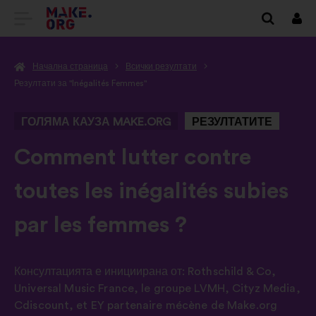
ОТИДЕТЕ
Вх
НА
Начална страница
Всички резултати
НАЧАЛНАТА
Резултати за "Inégalités Femmes"
СТРАНИЦА
ГОЛЯМА КАУЗА MAKE.ORG
РЕЗУЛТАТИТЕ
НА
MAKE.ORG
-
Comment lutter contre
toutes les inégalités subies
par les femmes ?
Консултацията е инициирана от:
Rothschild & Co
,
Universal Music France
,
le groupe LVMH
,
Cityz Media
,
Cdiscount
,
et EY partenaire mécène de Make.org