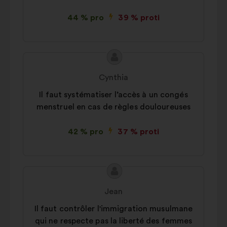
44 % pro
39 % proti
Obsah
Návrh:
návrhu:
Cynthia
Il faut systématiser l’accès à un congés
menstruel en cas de règles douloureuses
42 % pro
37 % proti
Obsah
Návrh:
návrhu:
Jean
Il faut contrôler l'immigration musulmane
qui ne respecte pas la liberté des femmes