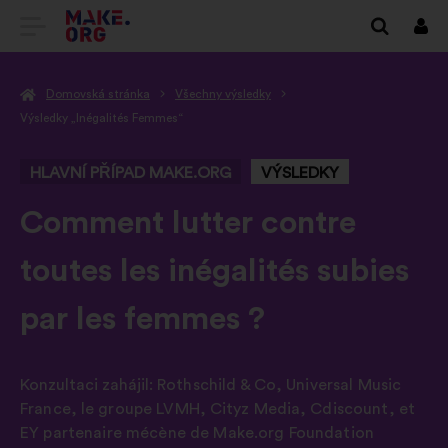
PŘEJÍT
Přihl
se
NA
Domovská stránka
Všechny výsledky
DOMOVSKOU
Výsledky „Inégalités Femmes“
STRÁNKU
HLAVNÍ PŘÍPAD MAKE.ORG
VÝSLEDKY
MAKE.ORG
-
Comment lutter contre
toutes les inégalités subies
par les femmes ?
Konzultaci zahájil:
Rothschild & Co
,
Universal Music
France
,
le groupe LVMH
,
Cityz Media
,
Cdiscount
,
et
EY partenaire mécène de Make.org Foundation