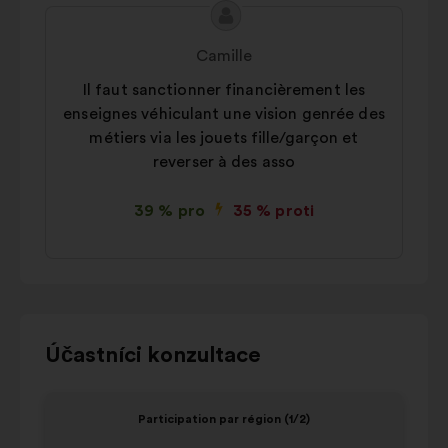
Obsah
Návrh:
návrhu:
Camille
Il faut sanctionner financièrement les
enseignes véhiculant une vision genrée des
métiers via les jouets fille/garçon et
reverser à des asso
39 % pro
35 % proti
Pomocí
Účastníci konzultace
ovládacích
tlačítek,
Prvek
Prvek
Participation par région (1/2)
šipek
1
2
„doleva“