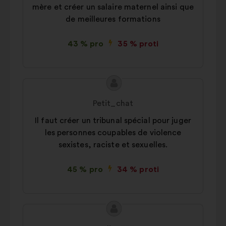
mère et créer un salaire maternel ainsi que
de meilleures formations
43 % pro
35 % proti
Obsah
Návrh:
návrhu:
Petit_chat
Il faut créer un tribunal spécial pour juger
les personnes coupables de violence
sexistes, raciste et sexuelles.
45 % pro
34 % proti
Obsah
Návrh:
návrhu: