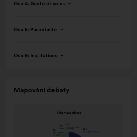
Osa 4: Santé et soins
Osa 5: Parentalité
Osa 6: Institutions
Pomocí
Mapování debaty
ovládacích
tlačítek,
Prvek
šipek
Thèmes cités
1
„doleva“
Thèmes cités
z
a
hodnota
1
„doprava“
Příjmení
v