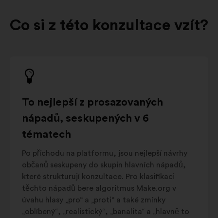
Co si z této konzultace vzít?
To nejlepší z prosazovaných
nápadů, seskupených v 6
tématech
Po příchodu na platformu, jsou nejlepší návrhy
občanů seskupeny do skupin hlavních nápadů,
které strukturují konzultace. Pro klasifikaci
těchto nápadů bere algoritmus Make.org v
úvahu hlasy „pro“ a „proti“ a také zmínky
„oblíbený“, „realistický“, „banalita“ a „hlavně to