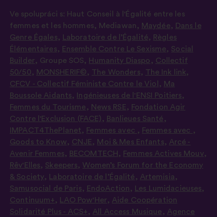
Ve spolupráci s:
Haut Conseil à l'Égalité entre les
femmes et les hommes
,
Mediawan
,
Maydée
,
Dans le
Genre Égales
,
Laboratoire de l’Égalité
,
Règles
Élémentaires
,
Ensemble Contre Le Sexisme
,
Social
Builder
,
Groupe SOS
,
Humanity Diaspo
,
Collectif
50/50
,
MONSHERIF©
,
The Wonders
,
The Ink link
,
CFCV - Collectif Féministe Contre le Viol
,
Ma
Boussole Aidants
,
Ingénieuses de l'ENSI Poitiers
,
Femmes du Tourisme
,
News RSE
,
Fondation Agir
Contre l'Exclusion (FACE)
,
Banlieues Santé
,
IMPACT4ThePlanet
,
Femmes avec
,
Femmes avec
,
Goods to Know
,
CNJE
,
Moi & Mes Enfants
,
Arcé -
Avenir Femmes
,
BECOMTECH
,
Femmes Actives Mouv
,
Rêv'Elles
,
Skeepers
,
Women’s Forum for the Economy
& Society
,
Laboratoire de l’Égalité
,
Artemisia
,
Samusocial de Paris
,
EndoAction
,
Les Lumidacieuses
,
Continuum+
,
LAO Pow'Her
,
Aide Coopération
Solidarité Plus - ACS+
,
All Access Musique
,
Agence