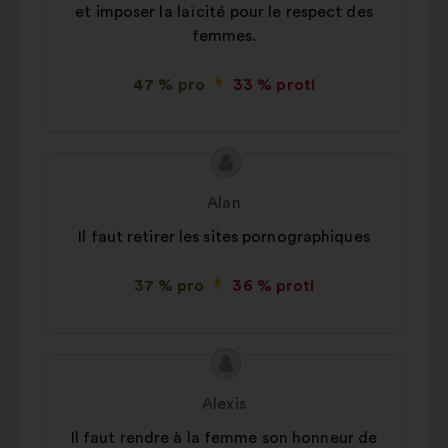
et imposer la laïcité pour le respect des
femmes.
47 % pro
33 % proti
Obsah
Návrh:
návrhu:
Alan
Il faut retirer les sites pornographiques
37 % pro
36 % proti
Obsah
Návrh:
návrhu:
Alexis
Il faut rendre à la femme son honneur de