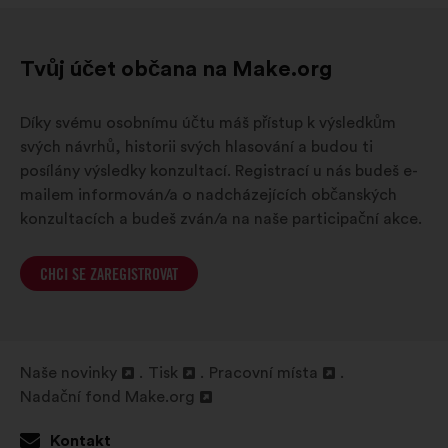
Tvůj účet občana na Make.org
Díky svému osobnímu účtu máš přístup k výsledkům
svých návrhů, historii svých hlasování a budou ti
posílány výsledky konzultací. Registrací u nás budeš e-
mailem informován/a o nadcházejících občanských
konzultacích a budeš zván/a na naše participační akce.
CHCI SE ZAREGISTROVAT
Naše novinky
Tisk
Pracovní místa
Otevřít
Otevřít
Otevřít
Nadační fond Make.org
na
Otevřít
na
na
nové
na
nové
nové
Kontakt