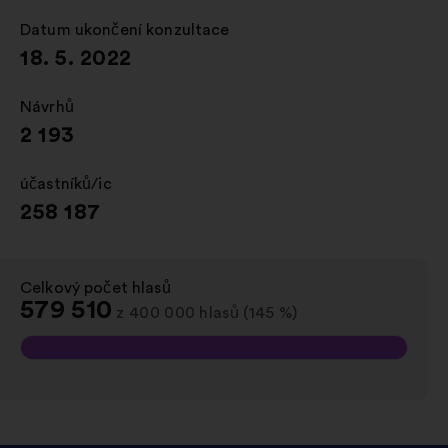
nové
kartě
Datum ukončení konzultace
:
18. 5. 2022
Návrhů
:
2 193
účastníků/ic
:
258 187
Celkový počet hlasů
:
579 510
z 400 000 hlasů (145 %)