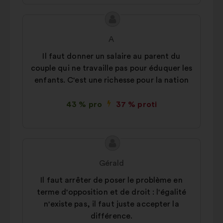
způsobem
Sociální sítě:
soubory cookie, které
Obsah
Návrh:
nám pomáhají optimalizovat náš
návrhu:
A
dopad prostřednictvím sociálních
Il faut donner un salaire au parent du
sítí
couple qui ne travaille pas pour éduquer les
enfants. C'est une richesse pour la nation
43 % pro
37 % proti
Obsah
Návrh:
návrhu:
Gérald
Il faut arrêter de poser le problème en
terme d'opposition et de droit : l'égalité
n'existe pas, il faut juste accepter la
différence.