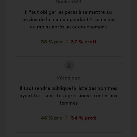
Docline333
Il faut obliger les pères à se mettre au
service de la maman pendant 4 semaines
au moins après un accouchement
38 % pro
37 % proti
Obsah
Návrh:
návrhu:
Véronique
Il faut rendre publique la liste des hommes
ayant fait subir des agressions sexistes aux
femmes
46 % pro
34 % proti