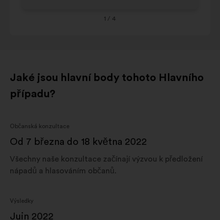
Provence-
alpes-
1
/ 4
7%
8%
côte
d'azur
Jaké jsou hlavní body tohoto Hlavního
případu?
Občanská konzultace
Od 7 března do 18 května 2022
Všechny naše konzultace začínají výzvou k předložení
nápadů a hlasováním občanů.
Výsledky
Juin 2022