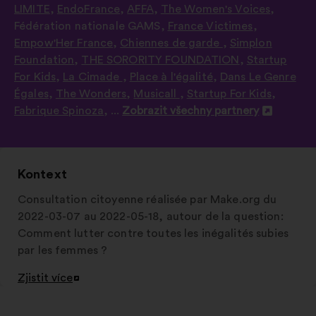
LIMITE
,
EndoFrance
,
AFFA
,
The Women's Voices
,
Fédération nationale GAMS
,
France Victimes
,
Empow'Her France
,
Chiennes de garde
,
Simplon
Foundation
,
THE SORORITY FOUNDATION
,
Startup
For Kids
,
La Cimade
,
Place à l'égalité
,
Dans Le Genre
Égales
,
The Wonders
,
Musicall
,
Startup For Kids
,
Fabrique Spinoza
, ...
Zobrazit všechny partnery
Otevřít
na
nové
kartě
Kontext
Consultation citoyenne réalisée par Make.org du
2022-03-07 au 2022-05-18, autour de la question:
Comment lutter contre toutes les inégalités subies
par les femmes ?
Zjistit více
Otevřít
na