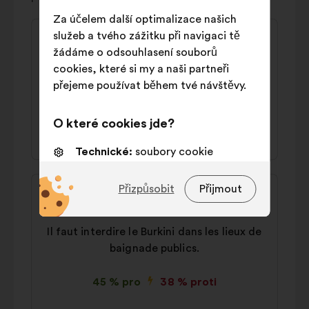
Za účelem další optimalizace našich
Obsah
Návrh:
služeb a tvého zážitku při navigaci tě
návrhu:
žádáme o odsouhlasení souborů
Mireille
cookies, které si my a naši partneři
Il faut verser un salaire aux femmes au
přejeme používat během tvé návštěvy.
foyer
O které cookies jde?
44 % pro
36 % proti
Technické:
soubory cookie
nezbytné pro fungování webové
Obsah
Návrh:
stránky
Přizpůsobit
Přijmout
návrhu:
Preferenční:
soubory cookie pro
Nathalie
zlepšení tvého zážitku při
Il faut interdire le Burkini dans les lieux de
procházení webu
baignade publics.
Statistické:
soubory cookie k
obohacení analýzy našich
45 % pro
38 % proti
občanských konzultací souhrnným