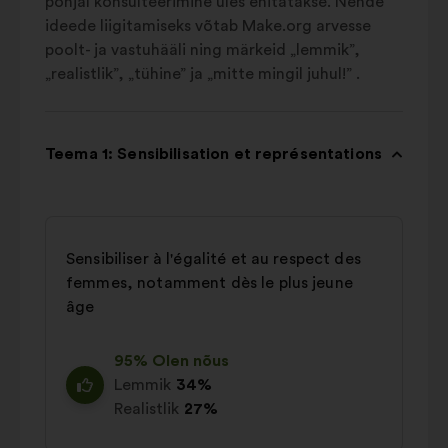
põhjal konsulteerimine üles ehitatakse. Nende
ideede liigitamiseks võtab Make.org arvesse
poolt- ja vastuhääli ning märkeid „lemmik”,
„realistlik”, „tühine” ja „mitte mingil juhul!” .
Teema 1: Sensibilisation et représentations
Sensibiliser à l'égalité et au respect des
femmes, notamment dès le plus jeune
âge
95% Olen nõus
Lemmik
34%
Realistlik
27%