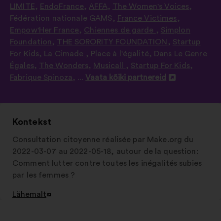
LIMITE
,
EndoFrance
,
AFFA
,
The Women's Voices
,
Fédération nationale GAMS
,
France Victimes
,
Empow'Her France
,
Chiennes de garde
,
Simplon
Foundation
,
THE SORORITY FOUNDATION
,
Startup
For Kids
,
La Cimade
,
Place à l'égalité
,
Dans Le Genre
Égales
,
The Wonders
,
Musicall
,
Startup For Kids
,
Fabrique Spinoza
, ...
Vaata kõiki partnereid
Avamine
uuel
vahelehel
Kontekst
Consultation citoyenne réalisée par Make.org du
2022-03-07 au 2022-05-18, autour de la question:
Comment lutter contre toutes les inégalités subies
par les femmes ?
Lähemalt
Avamine
uuel