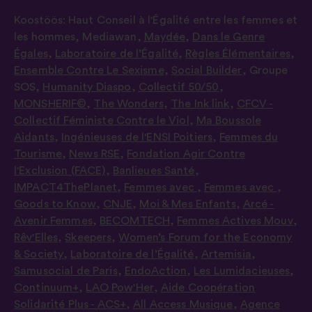
Koostöös:
Haut Conseil à l'Égalité entre les femmes et
les hommes
,
Mediawan
,
Maydée
,
Dans le Genre
Égales
,
Laboratoire de l’Égalité
,
Règles Élémentaires
,
Ensemble Contre Le Sexisme
,
Social Builder
,
Groupe
SOS
,
Humanity Diaspo
,
Collectif 50/50
,
MONSHERIF©
,
The Wonders
,
The Ink link
,
CFCV -
Collectif Féministe Contre le Viol
,
Ma Boussole
Aidants
,
Ingénieuses de l'ENSI Poitiers
,
Femmes du
Tourisme
,
News RSE
,
Fondation Agir Contre
l'Exclusion (FACE)
,
Banlieues Santé
,
IMPACT4ThePlanet
,
Femmes avec
,
Femmes avec
,
Goods to Know
,
CNJE
,
Moi & Mes Enfants
,
Arcé -
Avenir Femmes
,
BECOMTECH
,
Femmes Actives Mouv
,
Rêv'Elles
,
Skeepers
,
Women’s Forum for the Economy
& Society
,
Laboratoire de l’Égalité
,
Artemisia
,
Samusocial de Paris
,
EndoAction
,
Les Lumidacieuses
,
Continuum+
,
LAO Pow'Her
,
Aide Coopération
Solidarité Plus - ACS+
,
All Access Musique
,
Agence