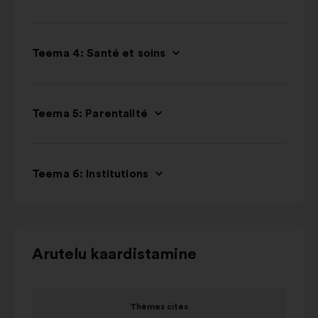
Teema 4: Santé et soins
Teema 5: Parentalité
Teema 6: Institutions
Kasutage
Arutelu kaardistamine
alloleva
karusselliga
Element
suhtlemiseks
Thèmes cités
1