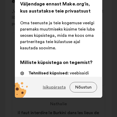
ettepanekud
Väljendage ennast Make.org‘is,
kus austatakse teie privaatsust
„Vastuolulised” ettepanekud peegeldavad suurt
lõhet ühiskonnas, saades üldiselt võrdsel arvu
Oma teenuste ja teie kogemuse veelgi
poolt- ja vastuhääli.
paremaks muutmiseks küsime teie luba
seoses küpsistega, mida me koos oma
Ettepaneku
Ettepaneku
partneritega teie külastuse ajal
sisu:
esitaja:
Mireille
kasutada soovime.
Il faut verser un salaire aux femmes au
foyer
Milliste küpsistega on tegemist?
Tehnilised küpsised:
veebisaidi
44% poolt
36% vastu
toimimiseks vajalikud küpsised
Isikupärasta
Nõustun
Eelistusküpsised:
küpsised
Ettepaneku
Ettepaneku
veebisaidil liikumise kogemuse
sisu:
esitaja:
parandamiseks
Nathalie
Statistikaküpsised:
küpsised meie
Il faut interdire le Burkini dans les lieux de
kodanikega konsulteerimiste