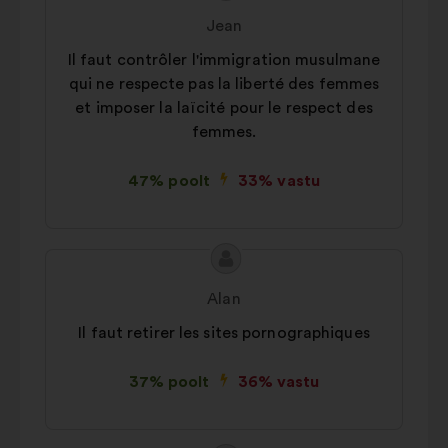
sisu:
esitaja:
Jean
Il faut contrôler l'immigration musulmane
qui ne respecte pas la liberté des femmes
et imposer la laïcité pour le respect des
femmes.
47% poolt
33% vastu
Ettepaneku
Ettepaneku
sisu:
esitaja:
Alan
Il faut retirer les sites pornographiques
37% poolt
36% vastu