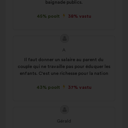
baignade publics.
analüüsimise rikastamiseks
koondatud viisil
45% poolt
38% vastu
Sotsiaalvõrgustikud:
küpsised, mis
aitavad meil sotsiaalvõrgustike abil
oma mõju optimeerida
Ettepaneku
Ettepaneku
sisu:
esitaja:
A
Il faut donner un salaire au parent du
couple qui ne travaille pas pour éduquer les
enfants. C'est une richesse pour la nation
43% poolt
37% vastu
Ettepaneku
Ettepaneku
sisu:
esitaja:
Gérald