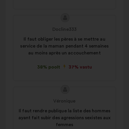
Ettepaneku
Ettepaneku
sisu:
esitaja:
Docline333
Il faut obliger les pères à se mettre au
service de la maman pendant 4 semaines
au moins après un accouchement
38% poolt
37% vastu
Ettepaneku
Ettepaneku
sisu:
esitaja:
Véronique
Il faut rendre publique la liste des hommes
ayant fait subir des agressions sexistes aux
femmes