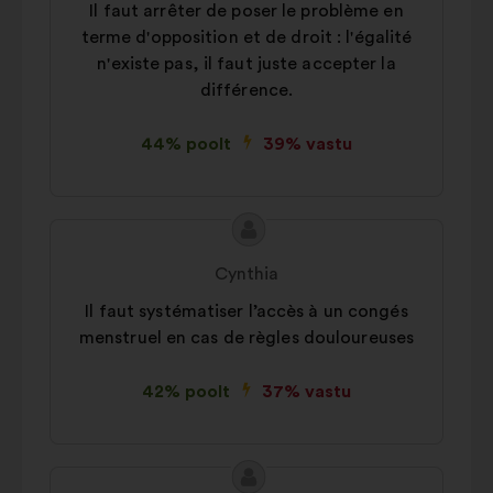
Il faut arrêter de poser le problème en
terme d'opposition et de droit : l'égalité
n'existe pas, il faut juste accepter la
différence.
44% poolt
39% vastu
Ettepaneku
Ettepaneku
sisu:
esitaja:
Cynthia
Il faut systématiser l’accès à un congés
menstruel en cas de règles douloureuses
42% poolt
37% vastu
Ettepaneku
Ettepaneku