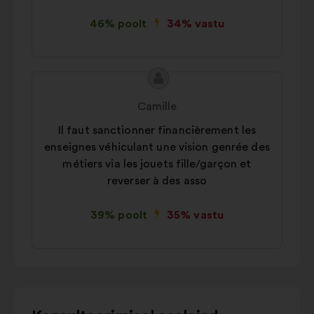
46% poolt
34% vastu
Ettepaneku
Ettepaneku
sisu:
esitaja:
Camille
Il faut sanctionner financièrement les
enseignes véhiculant une vision genrée des
métiers via les jouets fille/garçon et
reverser à des asso
39% poolt
35% vastu
Kasutage