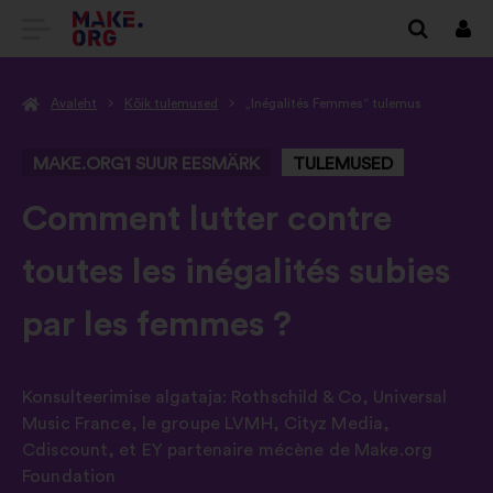
SAIDI
Logi
siss
MAKE.ORG
Avaleht
Kõik tulemused
„Inégalités Femmes“ tulemus
AVALEHELE
MAKE.ORG‘I SUUR EESMÄRK
TULEMUSED
-
Comment lutter contre
toutes les inégalités subies
par les femmes ?
Konsulteerimise algataja:
Rothschild & Co
,
Universal
Music France
,
le groupe LVMH
,
Cityz Media
,
Cdiscount
,
et EY partenaire mécène de Make.org
Foundation