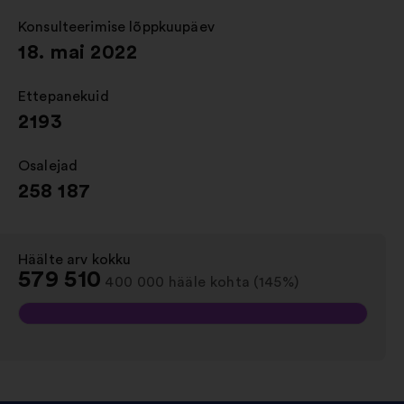
vahelehel
Konsulteerimise lõppkuupäev
:
18. mai 2022
Ettepanekuid
:
2193
Osalejad
:
258 187
Häälte arv kokku
:
579 510
400 000 hääle kohta (145%)