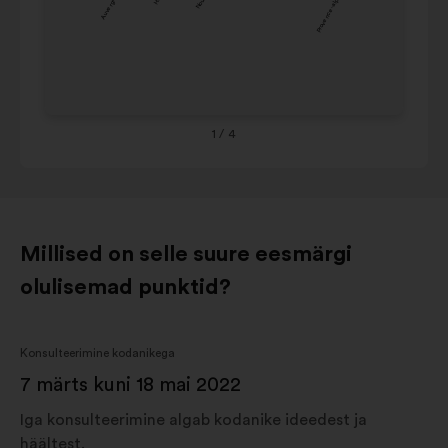
Ce
8%
9%
aquitaine
de 
Occitanie
8%
9%
Ou
Grand est
8%
8%
Co
Provence-
alpes-
1
/ 4
7%
8%
côte
d'azur
Millised on selle suure eesmärgi
olulisemad punktid?
Konsulteerimine kodanikega
7 märts kuni 18 mai 2022
Iga konsulteerimine algab kodanike ideedest ja
häältest.