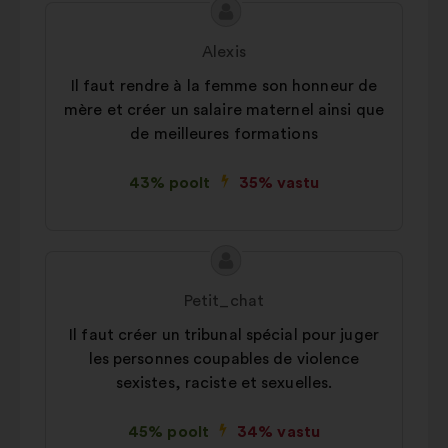
Ettepaneku
Ettepaneku
sisu:
esitaja:
Alexis
Il faut rendre à la femme son honneur de
mère et créer un salaire maternel ainsi que
de meilleures formations
43% poolt
35% vastu
Ettepaneku
Ettepaneku
sisu:
esitaja:
Petit_chat
Il faut créer un tribunal spécial pour juger
les personnes coupables de violence
sexistes, raciste et sexuelles.
45% poolt
34% vastu