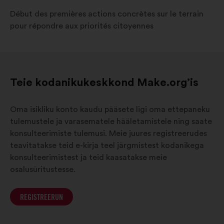
Début des premières actions concrètes sur le terrain
pour répondre aux priorités citoyennes
Teie kodanikukeskkond Make.org’is
Oma isikliku konto kaudu pääsete ligi oma ettepaneku
tulemustele ja varasematele hääletamistele ning saate
konsulteerimiste tulemusi. Meie juures registreerudes
teavitatakse teid e-kirja teel järgmistest kodanikega
konsulteerimistest ja teid kaasatakse meie
osalusüritustesse.
REGISTREERUN