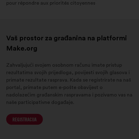
pour répondre aux priorités citoyennes
Vaš prostor za građanina na platformi
Make.org
Zahvaljujući svojem osobnom računu imate pristup
rezultatima svojih prijedloga, povijesti svojih glasova i
primate rezultate rasprava. Kada se registrirate na naš
portal, primate putem e-pošte obavijest o
nadolazećim građanskim raspravama i pozivamo vas na
naše participativne događaje.
REGISTRACIJA