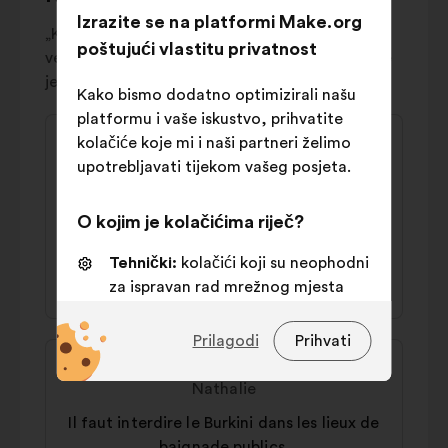
Services publics
4%
Izrazite se na platformi Make.org
„Kontroverznim” prijedlozima svjedoči se o
poštujući vlastitu privatnost
velikom rascjepu unutar društva: općenito ih se
jednako podržava koliko i jasno odbija.
Kako bismo dodatno optimizirali našu
platformu i vaše iskustvo, prihvatite
Sadržaj
Prijedlog
kolačiće koje mi i naši partneri želimo
prijedloga:
korisnika:
Mireille
upotrebljavati tijekom vašeg posjeta.
Il faut verser un salaire aux femmes au
O kojim je kolačićima riječ?
foyer
Tehnički:
kolačići koji su neophodni
44 % za
36 % protiv
za ispravan rad mrežnog mjesta
Osobne postavke:
kolačići kojima
Prilagodi
Prihvati
se poboljšava vaše iskustvo prilikom
Sadržaj
Prijedlog
pregledavanja mrežnog mjesta
prijedloga:
korisnika:
Nathalie
Statistički:
kolačići kojima se
Il faut interdire le Burkini dans les lieux de
skupno obogaćuje analiza naših
baignade publics.