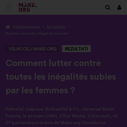
IDI
Prij
NA
Početna stranica
Svi rezultati
POČETNU
Rezultati za stavku "Inégalités Femmes"
STRANICU
VELIKI CILJ MAKE.ORG
REZULTATI
PLATFORME
MAKE.ORG
-
Comment lutter contre
toutes les inégalités subies
par les femmes ?
Pokretač rasprave:
Rothschild & Co
,
Universal Music
France
,
le groupe LVMH
,
Cityz Media
,
Cdiscount
,
et
EY partenaire mécène de Make.org Foundation