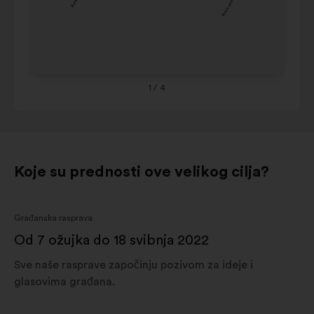
Nouvelle-
Ce
8%
9%
aquitaine
de 
Occitanie
8%
9%
Ou
Grand est
8%
8%
Co
Provence-
1
/ 4
alpes-
7%
8%
côte
d'azur
Koje su prednosti ove velikog cilja?
Građanska rasprava
Od 7 ožujka do 18 svibnja 2022
Sve naše rasprave započinju pozivom za ideje i
glasovima građana.