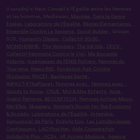
U suradnji s:
Haut Conseil à l'Égalité entre les femmes
et les hommes
,
Mediawan
,
Maydée
,
Dans le Genre
Égales
,
Laboratoire de l’Égalité
,
Règles Élémentaires
,
Ensemble Contre Le Sexisme
,
Social Builder
,
Groupe
SOS
,
Humanity Diaspo
,
Collectif 50/50
,
MONSHERIF©
,
The Wonders
,
The Ink link
,
CFCV -
Collectif Féministe Contre le Viol
,
Ma Boussole
Aidants
,
Ingénieuses de l'ENSI Poitiers
,
Femmes du
Tourisme
,
News RSE
,
Fondation Agir Contre
l'Exclusion (FACE)
,
Banlieues Santé
,
IMPACT4ThePlanet
,
Femmes avec
,
Femmes avec
,
Goods to Know
,
CNJE
,
Moi & Mes Enfants
,
Arcé -
Avenir Femmes
,
BECOMTECH
,
Femmes Actives Mouv
,
Rêv'Elles
,
Skeepers
,
Women’s Forum for the Economy
& Society
,
Laboratoire de l’Égalité
,
Artemisia
,
Samusocial de Paris
,
EndoAction
,
Les Lumidacieuses
,
Continuum+
,
LAO Pow'Her
,
Aide Coopération
Solidarité Plus - ACS+
,
All Access Musique
,
Agence