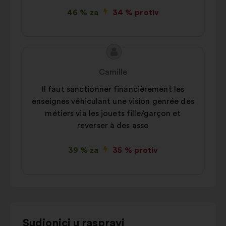
46 % za
34 % protiv
Sadržaj
Prijedlog
prijedloga:
korisnika:
Camille
Il faut sanctionner financièrement les
enseignes véhiculant une vision genrée des
métiers via les jouets fille/garçon et
reverser à des asso
39 % za
35 % protiv
Upotrijebite
Sudionici u raspravi