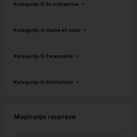
Kategorija 3: En entreprise
Kategorija 4: Santé et soins
Kategorija 5: Parentalité
Kategorija 6: Institutions
Upotrijebite
Mapiranje rasprave
upravljačke
tipke,
Element