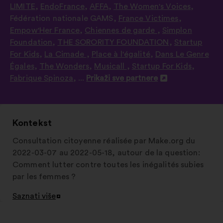
LIMITE
,
EndoFrance
,
AFFA
,
The Women's Voices
,
Fédération nationale GAMS
,
France Victimes
,
Empow'Her France
,
Chiennes de garde
,
Simplon
Foundation
,
THE SORORITY FOUNDATION
,
Startup
For Kids
,
La Cimade
,
Place à l'égalité
,
Dans Le Genre
Égales
,
The Wonders
,
Musicall
,
Startup For Kids
,
Fabrique Spinoza
, ...
Prikaži sve partnere
Otvori
u
novoj
kartici
Kontekst
Consultation citoyenne réalisée par Make.org du
2022-03-07 au 2022-05-18, autour de la question:
Comment lutter contre toutes les inégalités subies
par les femmes ?
Saznati više
Otvori
u