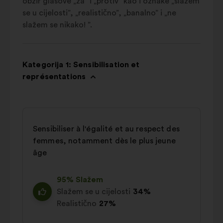
obzir glasove „za” i „protiv” kao i oznake „slažem
se u cijelosti”, „realistično”, „banalno” i „ne
slažem se nikako! ”.
Kategorija 1: Sensibilisation et
représentations
Sensibiliser à l'égalité et au respect des
femmes, notamment dès le plus jeune
âge
95% Slažem
Slažem se u cijelosti
34%
Realistično
27%