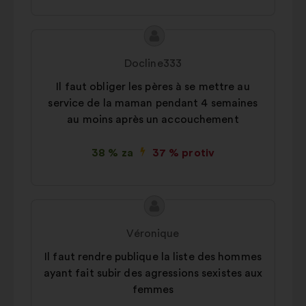
Sadržaj
Prijedlog
prijedloga:
korisnika:
Docline333
Il faut obliger les pères à se mettre au
service de la maman pendant 4 semaines
au moins après un accouchement
38 % za
37 % protiv
Sadržaj
Prijedlog
prijedloga:
korisnika:
Véronique
Il faut rendre publique la liste des hommes
ayant fait subir des agressions sexistes aux
femmes