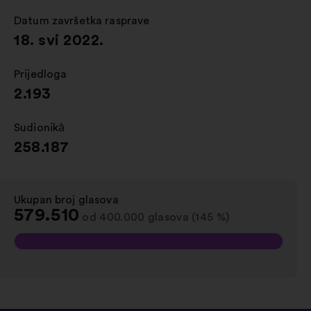
novoj
kartici
Datum završetka rasprave
:
18. svi 2022.
Prijedloga
:
2.193
Sudionikā
:
258.187
Ukupan broj glasova
:
579.510
od 400.000 glasova (145 %)