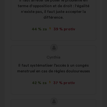
Il faut arrêter de poser le problème en
terme d'opposition et de droit : l'égalité
n'existe pas, il faut juste accepter la
différence.
44 % za
39 % protiv
Sadržaj
Prijedlog
prijedloga:
korisnika:
Cynthia
Il faut systématiser l’accès à un congés
menstruel en cas de règles douloureuses
42 % za
37 % protiv
Sadržaj
Prijedlog