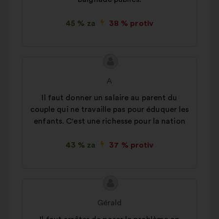
građanskih rasprava
Društvene mreže:
kolačići kojima
45 % za
38 % protiv
lakše optimiziramo naš utjecaj
putem društvenih mreža
Sadržaj
Prijedlog
prijedloga:
korisnika:
A
Il faut donner un salaire au parent du
couple qui ne travaille pas pour éduquer les
enfants. C'est une richesse pour la nation
43 % za
37 % protiv
Sadržaj
Prijedlog
prijedloga:
korisnika:
Gérald