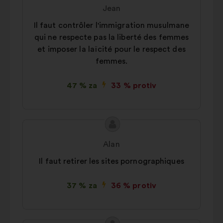
prijedloga:
korisnika:
Jean
Il faut contrôler l'immigration musulmane
qui ne respecte pas la liberté des femmes
et imposer la laïcité pour le respect des
femmes.
47 % za
33 % protiv
Sadržaj
Prijedlog
prijedloga:
korisnika:
Alan
Il faut retirer les sites pornographiques
37 % za
36 % protiv