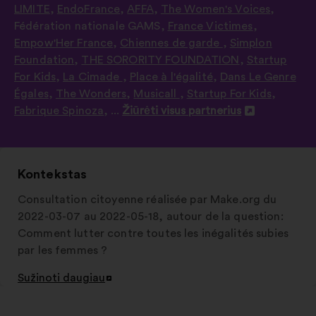
LIMITE
,
EndoFrance
,
AFFA
,
The Women's Voices
,
Fédération nationale GAMS
,
France Victimes
,
Empow'Her France
,
Chiennes de garde
,
Simplon
Foundation
,
THE SORORITY FOUNDATION
,
Startup
For Kids
,
La Cimade
,
Place à l'égalité
,
Dans Le Genre
Égales
,
The Wonders
,
Musicall
,
Startup For Kids
,
Fabrique Spinoza
, ...
Žiūrėti visus partnerius
Atverti
naujame
skirtuke
Kontekstas
Consultation citoyenne réalisée par Make.org du
2022-03-07 au 2022-05-18, autour de la question:
Comment lutter contre toutes les inégalités subies
par les femmes ?
Sužinoti daugiau
Atverti
naujame