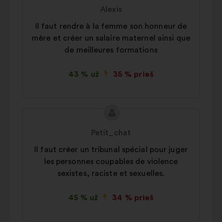
turinys:
Alexis
Il faut rendre à la femme son honneur de
mère et créer un salaire maternel ainsi que
de meilleures formations
43 % už
35 % prieš
Pasiūlymo
Pasiūlymas:
turinys:
Petit_chat
Il faut créer un tribunal spécial pour juger
les personnes coupables de violence
sexistes, raciste et sexuelles.
45 % už
34 % prieš