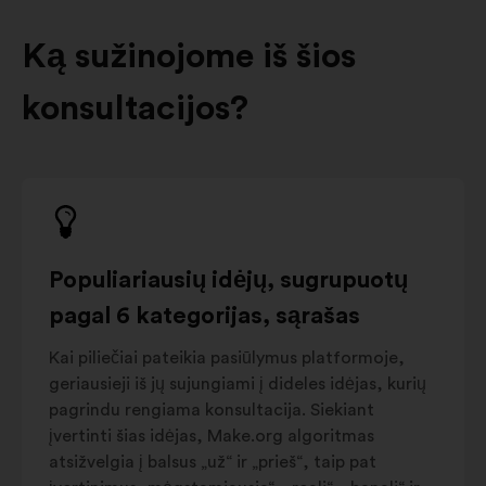
Ką sužinojome iš šios
konsultacijos?
Populiariausių idėjų, sugrupuotų
pagal 6 kategorijas, sąrašas
Kai piliečiai pateikia pasiūlymus platformoje,
geriausieji iš jų sujungiami į dideles idėjas, kurių
pagrindu rengiama konsultacija. Siekiant
įvertinti šias idėjas, Make.org algoritmas
atsižvelgia į balsus „už“ ir „prieš“, taip pat