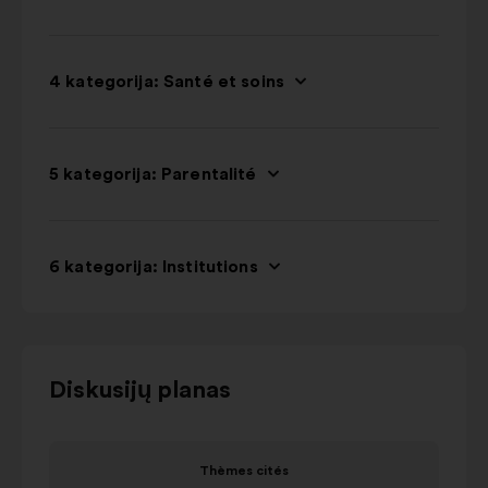
4 kategorija: Santé et soins
5 kategorija: Parentalité
6 kategorija: Institutions
Norėdami
Diskusijų planas
naudotis
toliau
1
esančia
Thèmes cités
elementas