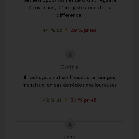
terme d'opposition et de droit : l'égalité
n'existe pas, il faut juste accepter la
différence.
44 % už
39 % prieš
Pasiūlymo
Pasiūlymas:
turinys:
Cynthia
Il faut systématiser l’accès à un congés
menstruel en cas de règles douloureuses
42 % už
37 % prieš
Pasiūlymo
Pasiūlymas:
turinys:
Jean