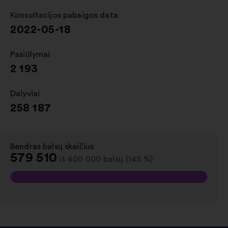
skirtuke
Konsultacijos pabaigos data
:
2022-05-18
Pasiūlymai
:
2 193
Dalyviai
:
258 187
Bendras balsų skaičius
:
579 510
iš 400 000 balsų (145 %)