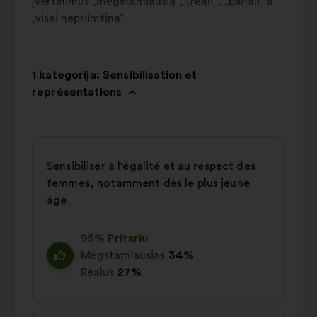
įvertinimus „mėgstamiausia“, „reali“, „banali“ ir
„visai nepriimtina“.
1 kategorija: Sensibilisation et
représentations
Sensibiliser à l'égalité et au respect des
femmes, notamment dès le plus jeune
âge
95% Pritariu
Mėgstamiausias
34%
Realus
27%