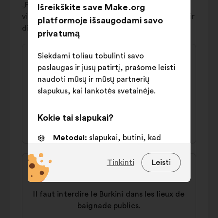
„Prieštaringi“ pasiūlymai atspindi didelį
Išreikškite save Make.org
visuomenės susiskaldymą: apskritai jie sulaukia ir
platformoje išsaugodami savo
didelio palaikymo, ir kategoriško atmetimo.
privatumą
Pasiūlymo
Pasiūlymas:
Siekdami toliau tobulinti savo
turinys:
paslaugas ir jūsų patirtį, prašome leisti
Mireille
naudoti mūsų ir mūsų partnerių
Il faut verser un salaire aux femmes au
slapukus, kai lankotės svetainėje.
foyer
Kokie tai slapukai?
44 % už
36 % prieš
Metodai:
slapukai, būtini, kad
svetainė veiktų
Pasiūlymo
Pasiūlymas:
Tinkinti
Leisti
Nuostatos:
slapukai, skirti jūsų
turinys:
patirčiai naršant svetainėje
Nathalie
pagerinti
Il faut interdire le Burkini dans les lieux de
Statistika:
slapukai, skirti
baignade publics.
apibendrintai konsultacijų su