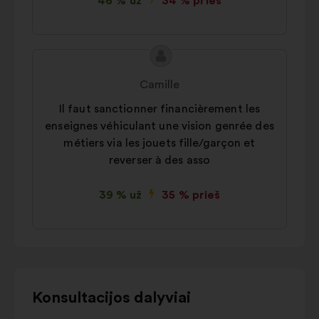
46 % už
34 % prieš
Pasiūlymo
Pasiūlymas:
turinys:
Camille
Il faut sanctionner financièrement les
enseignes véhiculant une vision genrée des
métiers via les jouets fille/garçon et
reverser à des asso
39 % už
35 % prieš
Norėdami
Konsultacijos dalyviai
naudotis