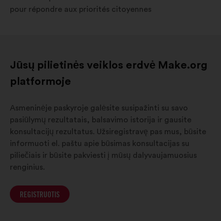
pour répondre aux priorités citoyennes
Jūsų pilietinės veiklos erdvė Make.org
platformoje
Asmeninėje paskyroje galėsite susipažinti su savo
pasiūlymų rezultatais, balsavimo istorija ir gausite
konsultacijų rezultatus. Užsiregistravę pas mus, būsite
informuoti el. paštu apie būsimas konsultacijas su
piliečiais ir būsite pakviesti į mūsų dalyvaujamuosius
renginius.
REGISTRUOTIS