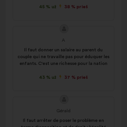
piliečiais analizei pagerinti
45 % už
38 % prieš
Socialiniai tinklai:
slapukai,
padedantys mums maksimaliai
padidinti savo poveikį per
Pasiūlymo
Pasiūlymas:
socialinius tinklus
turinys:
A
Il faut donner un salaire au parent du
couple qui ne travaille pas pour éduquer les
enfants. C'est une richesse pour la nation
43 % už
37 % prieš
Pasiūlymo
Pasiūlymas:
turinys:
Gérald
Il faut arrêter de poser le problème en