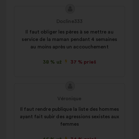
Pasiūlymo
Pasiūlymas:
turinys:
Docline333
Il faut obliger les pères à se mettre au
service de la maman pendant 4 semaines
au moins après un accouchement
38 % už
37 % prieš
Pasiūlymo
Pasiūlymas:
turinys:
Véronique
Il faut rendre publique la liste des hommes
ayant fait subir des agressions sexistes aux
femmes