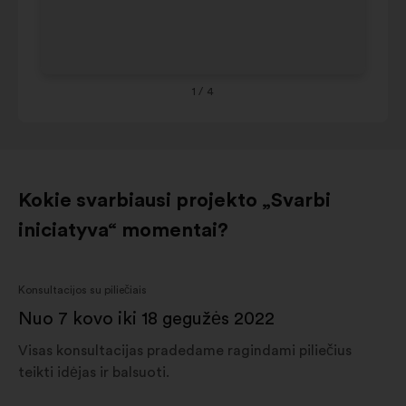
Occitanie
8%
9%
Ou
Grand est
8%
8%
Co
Provence-
alpes-
1
/ 4
7%
8%
côte
d'azur
Kokie svarbiausi projekto „Svarbi
iniciatyva“ momentai?
Konsultacijos su piliečiais
Nuo 7 kovo iki 18 gegužės 2022
Visas konsultacijas pradedame ragindami piliečius
teikti idėjas ir balsuoti.