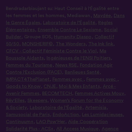
Bendradarbiaujant su:
Haut Conseil à l'Égalité entre
les femmes et les hommes
,
Mediawan
,
Maydée
,
Dans
le Genre Égales
,
Laboratoire de l’Égalité
,
Règles
Élémentaires
,
Ensemble Contre Le Sexisme
,
Social
Builder
,
Groupe SOS
,
Humanity Diaspo
,
Collectif
50/50
,
MONSHERIF©
,
The Wonders
,
The Ink link
,
CFCV - Collectif Féministe Contre le Viol
,
Ma
Boussole Aidants
,
Ingénieuses de l'ENSI Poitiers
,
Femmes du Tourisme
,
News RSE
,
Fondation Agir
Contre l'Exclusion (FACE)
,
Banlieues Santé
,
IMPACT4ThePlanet
,
Femmes avec
,
Femmes avec
,
Goods to Know
,
CNJE
,
Moi & Mes Enfants
,
Arcé -
Avenir Femmes
,
BECOMTECH
,
Femmes Actives Mouv
,
Rêv'Elles
,
Skeepers
,
Women’s Forum for the Economy
& Society
,
Laboratoire de l’Égalité
,
Artemisia
,
Samusocial de Paris
,
EndoAction
,
Les Lumidacieuses
,
Continuum+
,
LAO Pow'Her
,
Aide Coopération
Solidarité Plus - ACS+
,
All Access Musique
,
Agence