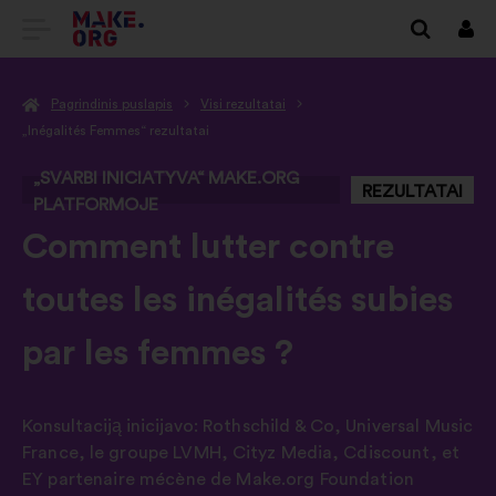
EITI
Prisi
Į
Pagrindinis puslapis
Visi rezultatai
PAGRINDINĮ
„Inégalités Femmes“ rezultatai
MAKE.ORG
„SVARBI INICIATYVA“ MAKE.ORG
REZULTATAI
PUSLAPĮ
PLATFORMOJE
-
Comment lutter contre
toutes les inégalités subies
par les femmes ?
Konsultaciją inicijavo:
Rothschild & Co
,
Universal Music
France
,
le groupe LVMH
,
Cityz Media
,
Cdiscount
,
et
EY partenaire mécène de Make.org Foundation