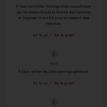
Il faut contrôler l'immigration musulmane
qui ne respecte pas la liberté des femmes
et imposer la laïcité pour le respect des
femmes.
47 % už
33 % prieš
Pasiūlymo
Pasiūlymas:
turinys:
Alan
Il faut retirer les sites pornographiques
37 % už
36 % prieš
Pasiūlymo
Pasiūlymas: