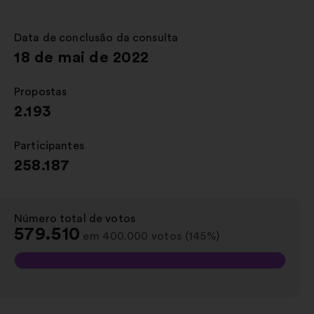
num
novo
separador
Data de conclusão da consulta
:
18 de mai de 2022
Propostas
:
2.193
Participantes
:
258.187
Número total de votos
:
579.510
em 400.000 votos (145%)