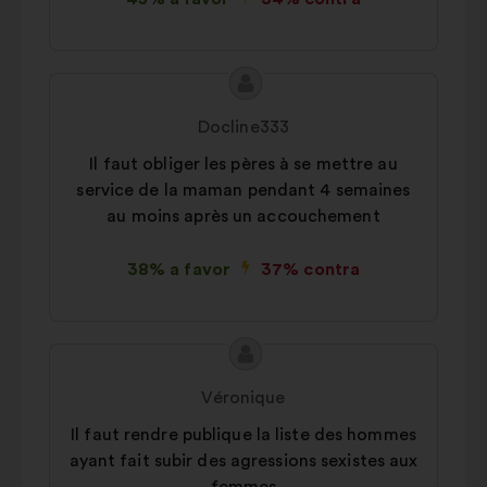
Conteúdo
Proposta
da
por:
Docline333
proposta:
Il faut obliger les pères à se mettre au
service de la maman pendant 4 semaines
au moins après un accouchement
38% a favor
37% contra
Conteúdo
Proposta
da
por:
Véronique
proposta:
Il faut rendre publique la liste des hommes
ayant fait subir des agressions sexistes aux