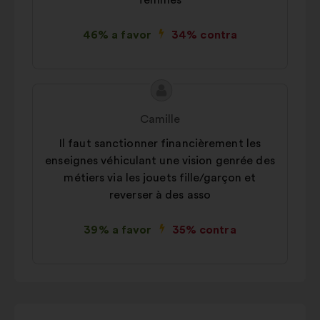
femmes
46% a favor
34% contra
Conteúdo
Proposta
da
por:
Camille
proposta:
Il faut sanctionner financièrement les
enseignes véhiculant une vision genrée des
métiers via les jouets fille/garçon et
reverser à des asso
39% a favor
35% contra