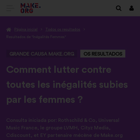
IR
Inici
sess
PARA
Página inicial
Todos os resultados
A
Resultados de "Inégalités Femmes"
PÁGINA
GRANDE CAUSA MAKE.ORG
OS RESULTADOS
INICIAL
DO
-
Comment lutter contre
SÍTIO
toutes les inégalités subies
INTERNET
par les femmes ?
MAKE.ORG
Consulta iniciada por:
Rothschild & Co
,
Universal
Music France
,
le groupe LVMH
,
Cityz Media
,
Cdiscount
,
et EY partenaire mécène de Make.org