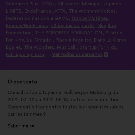
Solidarité Plus - ACS+
,
All Access Musique
,
Agence
LIMITE
,
EndoFrance
,
AFFA
,
The Women's Voices
,
Fédération nationale GAMS
,
France Victimes
,
Empow'Her France
,
Chiennes de garde
,
Simplon
Foundation
,
THE SORORITY FOUNDATION
,
Startup
For Kids
,
La Cimade
,
Place à l'égalité
,
Dans Le Genre
Égales
,
The Wonders
,
Musicall
,
Startup For Kids
,
Fabrique Spinoza
, ...
Ver todos os parceiros
Abertura
num
novo
separador
O contexto
Consultation citoyenne réalisée par Make.org du
2022-03-07 au 2022-05-18, autour de la question:
Comment lutter contre toutes les inégalités subies
par les femmes ?
Saber mais
Abertura