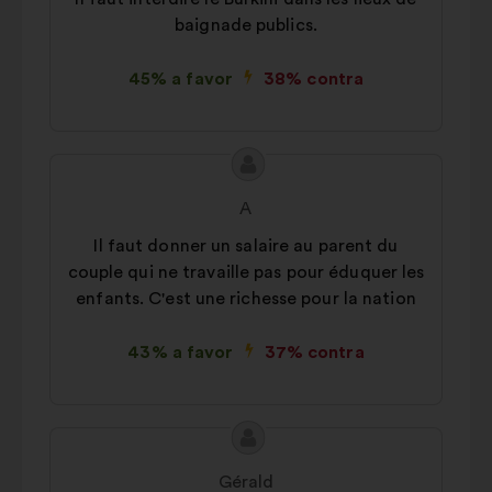
Estatísticos:
cookies para
baignade publics.
enriquecer a análise das nossas
consultas aos cidadãos de uma
45% a favor
38% contra
forma agregada
Redes sociais:
cookies para nos
ajudar a maximizar o nosso
Conteúdo
Proposta
impacto através das redes sociais
da
por:
A
proposta:
Il faut donner un salaire au parent du
couple qui ne travaille pas pour éduquer les
enfants. C'est une richesse pour la nation
43% a favor
37% contra
Conteúdo
Proposta
da
por:
Gérald