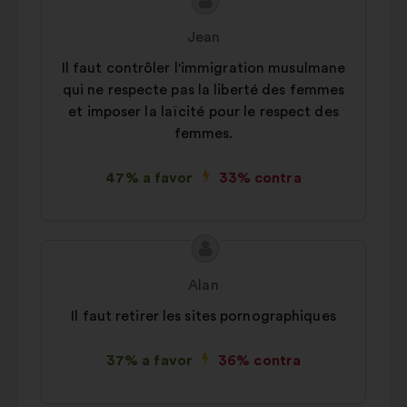
Conteúdo
Proposta
da
por:
Jean
proposta:
Il faut contrôler l'immigration musulmane
qui ne respecte pas la liberté des femmes
et imposer la laïcité pour le respect des
femmes.
47% a favor
33% contra
Conteúdo
Proposta
da
por:
Alan
proposta:
Il faut retirer les sites pornographiques
37% a favor
36% contra