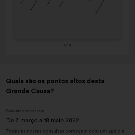
Auvergne-rhône-alpes
Nouvelle-aquitaine
Provence-alpes-côte d'azur
8%
9%
aquitaine
de 
com
Occitanie
8%
9%
o
Ou
carrossel
Grand est
8%
8%
Co
abaixo.
Provence-
alpes-
7%
8%
côte
1
/ 4
d'azur
Quais são os pontos altos desta
Grande Causa?
Consulta aos cidadãos
De 7 março a 18 maio 2022
Todas as nossas consultas começam com um apelo a