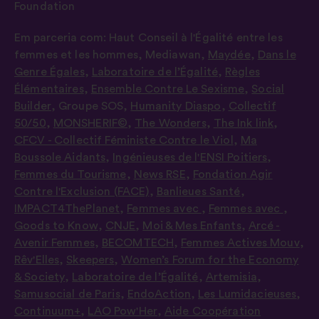
Foundation
Em parceria com:
Haut Conseil à l'Égalité entre les
femmes et les hommes
,
Mediawan
,
Maydée
,
Dans le
Genre Égales
,
Laboratoire de l’Égalité
,
Règles
Élémentaires
,
Ensemble Contre Le Sexisme
,
Social
Builder
,
Groupe SOS
,
Humanity Diaspo
,
Collectif
50/50
,
MONSHERIF©
,
The Wonders
,
The Ink link
,
CFCV - Collectif Féministe Contre le Viol
,
Ma
Boussole Aidants
,
Ingénieuses de l'ENSI Poitiers
,
Femmes du Tourisme
,
News RSE
,
Fondation Agir
Contre l'Exclusion (FACE)
,
Banlieues Santé
,
IMPACT4ThePlanet
,
Femmes avec
,
Femmes avec
,
Goods to Know
,
CNJE
,
Moi & Mes Enfants
,
Arcé -
Avenir Femmes
,
BECOMTECH
,
Femmes Actives Mouv
,
Rêv'Elles
,
Skeepers
,
Women’s Forum for the Economy
& Society
,
Laboratoire de l’Égalité
,
Artemisia
,
Samusocial de Paris
,
EndoAction
,
Les Lumidacieuses
,
Continuum+
,
LAO Pow'Her
,
Aide Coopération