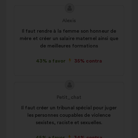
Conteúdo
Proposta
da
por:
Alexis
proposta:
Il faut rendre à la femme son honneur de
mère et créer un salaire maternel ainsi que
de meilleures formations
43% a favor
35% contra
Conteúdo
Proposta
da
por:
Petit_chat
proposta:
Il faut créer un tribunal spécial pour juger
les personnes coupables de violence
sexistes, raciste et sexuelles.
45% a favor
34% contra