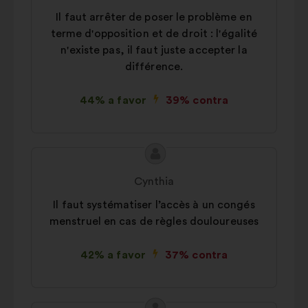
proposta:
Il faut arrêter de poser le problème en
terme d'opposition et de droit : l'égalité
n'existe pas, il faut juste accepter la
différence.
44% a favor
39% contra
Conteúdo
Proposta
da
por:
Cynthia
proposta:
Il faut systématiser l’accès à un congés
menstruel en cas de règles douloureuses
42% a favor
37% contra