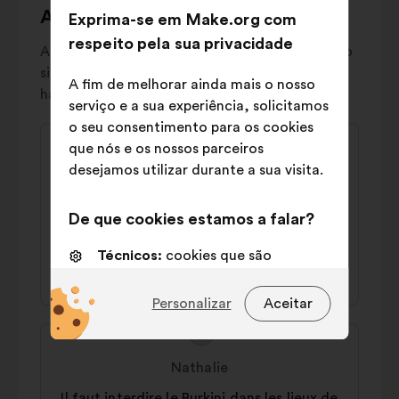
carrossel
As propostas mais polémicas
Exprima-se em Make.org com
abaixo.
respeito pela sua privacidade
As propostas " polémicas" refletem uma divisão
significativa na sociedade: de um modo geral,
A fim de melhorar ainda mais o nosso
há um forte apoio e uma rejeição clara.
serviço e a sua experiência, solicitamos
o seu consentimento para os cookies
Conteúdo
Proposta
que nós e os nossos parceiros
da
por:
Mireille
desejamos utilizar durante a sua visita.
proposta:
Il faut verser un salaire aux femmes au
De que cookies estamos a falar?
foyer
Técnicos:
cookies que são
44% a favor
36% contra
essenciais para o funcionamento
do sitio Internet
Personalizar
Aceitar
Preferências:
cookies para
Conteúdo
Proposta
melhorar a sua experiência quando
da
por:
Nathalie
navega no sítio Internet
proposta:
Il faut interdire le Burkini dans les lieux de