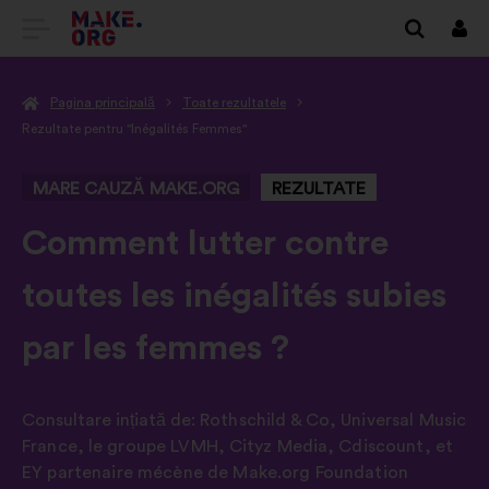
DIRECȚIONARE
Cone
SPRE
Pagina principală
Toate rezultatele
PRIMA
Rezultate pentru "Inégalités Femmes"
PAGINĂ
MARE CAUZĂ MAKE.ORG
REZULTATE
A
SITE-
-
Comment lutter contre
ULUI
toutes les inégalités subies
MAKE.ORG
par les femmes ?
Consultare ințiată de:
Rothschild & Co
,
Universal Music
France
,
le groupe LVMH
,
Cityz Media
,
Cdiscount
,
et
EY partenaire mécène de Make.org Foundation