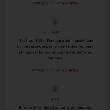
42% pro
37% contra
Conținutul
Propunere
propunerii:
făcută
Jean
de:
Il faut contrôler l'immigration musulmane
qui ne respecte pas la liberté des femmes
et imposer la laïcité pour le respect des
femmes.
47% pro
33% contra
Conținutul
Propunere
propunerii:
făcută
Alan
de:
Il faut retirer les sites pornographiques