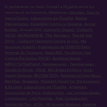
În parteneriat cu:
Haut Conseil à l'Égalité entre les
femmes et les hommes
,
Mediawan
,
Maydée
,
Dans le
Genre Égales
,
Laboratoire de l’Égalité
,
Règles
Élémentaires
,
Ensemble Contre Le Sexisme
,
Social
Builder
,
Groupe SOS
,
Humanity Diaspo
,
Collectif
50/50
,
MONSHERIF©
,
The Wonders
,
The Ink link
,
CFCV - Collectif Féministe Contre le Viol
,
Ma
Boussole Aidants
,
Ingénieuses de l'ENSI Poitiers
,
Femmes du Tourisme
,
News RSE
,
Fondation Agir
Contre l'Exclusion (FACE)
,
Banlieues Santé
,
IMPACT4ThePlanet
,
Femmes avec
,
Femmes avec
,
Goods to Know
,
CNJE
,
Moi & Mes Enfants
,
Arcé -
Avenir Femmes
,
BECOMTECH
,
Femmes Actives Mouv
,
Rêv'Elles
,
Skeepers
,
Women’s Forum for the Economy
& Society
,
Laboratoire de l’Égalité
,
Artemisia
,
Samusocial de Paris
,
EndoAction
,
Les Lumidacieuses
,
Continuum+
,
LAO Pow'Her
,
Aide Coopération
Solidarité Plus - ACS+
,
All Access Musique
,
Agence