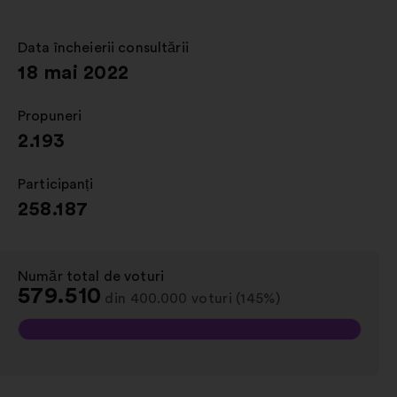
într-
o
filă
Data încheierii consultării
:
nouă
18 mai 2022
Propuneri
:
2.193
Participanți
:
258.187
Număr total de voturi
:
579.510
din 400.000 voturi (145%)