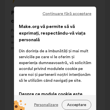
Services publics
4%
de
mai
Propunerile cele mai
Continuare fără acceptare
jos.
controversate
Make.org vă permite să vă
Propunerile “controversate” reflectă o divizare
exprimați, respectându-vă viața
semnificativă în rândul societății: în general,
personală
acestea atrag atât un sprijin puternic, cât și
multe respingeri.
Din dorința de a îmbunătăți și mai mult
serviciile pe care vi le oferim și
Conținutul
Propunere
experiența dumneavoastră, vă solicităm
propunerii:
făcută
Mireille
acordul privind modulele cookie pe
de:
care noi și partenerii noștri intenționăm
Il faut verser un salaire aux femmes au
să le utilizăm când navigați pe site.
foyer
Despre ce module cookie este
44% pro
36% contra
vorba?
Personalizare
Acceptare