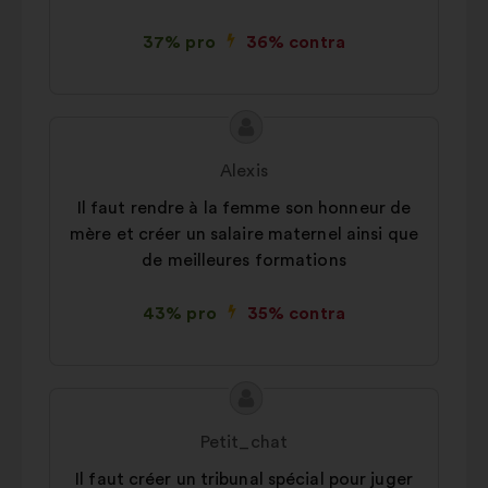
37% pro
36% contra
Conținutul
Propunere
propunerii:
făcută
Alexis
de:
Il faut rendre à la femme son honneur de
mère et créer un salaire maternel ainsi que
de meilleures formations
43% pro
35% contra
Conținutul
Propunere
propunerii:
făcută
Petit_chat
de:
Il faut créer un tribunal spécial pour juger