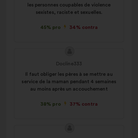
les personnes coupables de violence
sexistes, raciste et sexuelles.
45% pro
34% contra
Conținutul
Propunere
propunerii:
făcută
Docline333
de:
Il faut obliger les pères à se mettre au
service de la maman pendant 4 semaines
au moins après un accouchement
38% pro
37% contra
Conținutul
Propunere
propunerii:
făcută