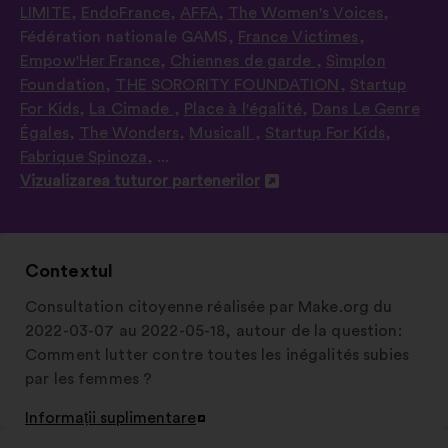
LIMITE
,
EndoFrance
,
AFFA
,
The Women's Voices
,
Fédération nationale GAMS
,
France Victimes
,
Empow'Her France
,
Chiennes de garde
,
Simplon
Foundation
,
THE SORORITY FOUNDATION
,
Startup
For Kids
,
La Cimade
,
Place à l'égalité
,
Dans Le Genre
Égales
,
The Wonders
,
Musicall
,
Startup For Kids
,
Fabrique Spinoza
, ...
Vizualizarea tuturor partenerilor
Deschidere
într-
o
filă
Contextul
nouă
Consultation citoyenne réalisée par Make.org du
2022-03-07 au 2022-05-18, autour de la question:
Comment lutter contre toutes les inégalités subies
par les femmes ?
Informații suplimentare
Deschidere