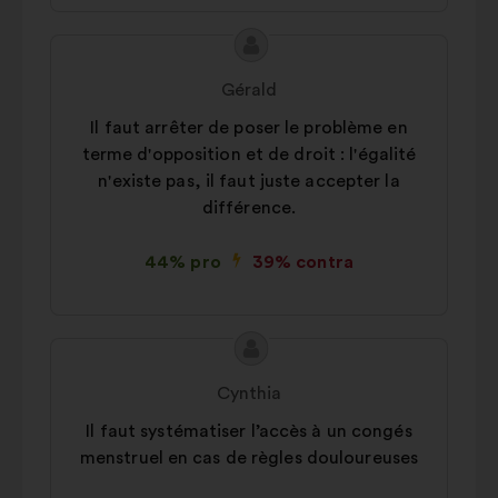
Conținutul
Propunere
propunerii:
făcută
Gérald
de:
Il faut arrêter de poser le problème en
terme d'opposition et de droit : l'égalité
n'existe pas, il faut juste accepter la
différence.
44% pro
39% contra
Conținutul
Propunere
propunerii:
făcută
Cynthia
de:
Il faut systématiser l’accès à un congés
menstruel en cas de règles douloureuses