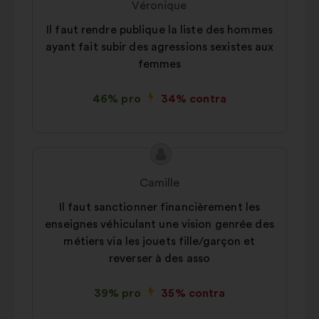
Véronique
de:
Il faut rendre publique la liste des hommes
ayant fait subir des agressions sexistes aux
femmes
46% pro
34% contra
Conținutul
Propunere
propunerii:
făcută
Camille
de:
Il faut sanctionner financièrement les
enseignes véhiculant une vision genrée des
métiers via les jouets fille/garçon et
reverser à des asso
39% pro
35% contra