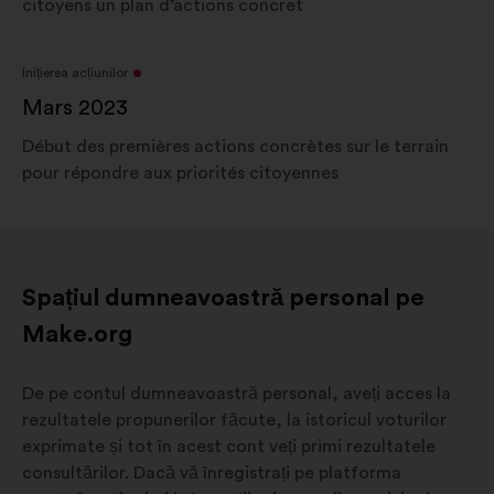
citoyens un plan d’actions concret
Inițierea acțiunilor
Mars 2023
Début des premières actions concrètes sur le terrain
pour répondre aux priorités citoyennes
Spațiul dumneavoastră personal pe
Make.org
De pe contul dumneavoastră personal, aveți acces la
rezultatele propunerilor făcute, la istoricul voturilor
exprimate și tot în acest cont veți primi rezultatele
consultărilor. Dacă vă înregistrați pe platforma