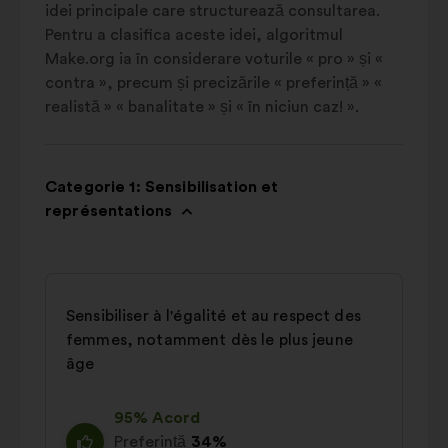
idei principale care structurează consultarea.
Pentru a clasifica aceste idei, algoritmul
Make.org ia în considerare voturile « pro » și «
contra », precum și precizările « preferință » «
realistă » « banalitate » și « în niciun caz! ».
Categorie 1: Sensibilisation et
représentations
Sensibiliser à l'égalité et au respect des
femmes, notamment dès le plus jeune
âge
95% Acord
Preferință
34%