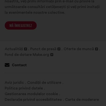
noastră, veți primi informații prin e-mail cu privire la
următoarele consultări cetățenești și veți primi invitații
la evenimentele noastre colective.
MĂ ÎNREGISTREZ
Actualități
Punct de presă
Oferte de muncă
Deschidere
Deschidere
Deschidere
Fond de dotare Make.org
într-
Deschidere
într-
într-
o
într-
o
o
Contact
filă
o
filă
filă
nouă
filă
nouă
nouă
nouă
Aviz juridic
Condiții de utilizare
Politica privind datele
Gestionarea modulelor cookie
Declarație privind accesibilitatea
Carta de moderare